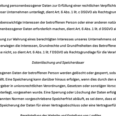
eitung personenbezogener Daten zur Erfüllung einer rechtlichen Verpflichtun
nser Unternehmen unterliegt, dient Art. 6 Abs. 1 lit. c DSGVO als Rechtsgrun
 lebenswichtige Interessen der betroffenen Person oder einer anderen natü
nenbezogener Daten erforderlich machen, dient Art. 6 Abs. 1 lit. d DSGVO a
itung zur Wahrung eines berechtigten Interesses unseres Unternehmens od
berwiegen die Interessen, Grundrechte und Grundfreiheiten des Betroffen
e nicht, so dient Art. 6 Abs. 1 lit. f DSGVO als Rechtsgrundlage für die Vera
Datenlöschung und Speicherdauer
genen Daten der betroffenen Person werden gelöscht oder gesperrt, sob
llt. Eine Speicherung kann darüber hinaus erfolgen, wenn dies durch den
zgeber in unionsrechtlichen Verordnungen, Gesetzen oder sonstigen Vorsch
nterliegt, vorgesehen wurde. Eine Sperrung oder Löschung der Daten erfol
annten Normen vorgeschriebene Speicherfrist abläuft, es sei denn, dass ei
 Speicherung der Daten für einen Vertragsabschluss oder eine Vertragserfül
Bereitstellung der Website und Erstellung von Logfiles