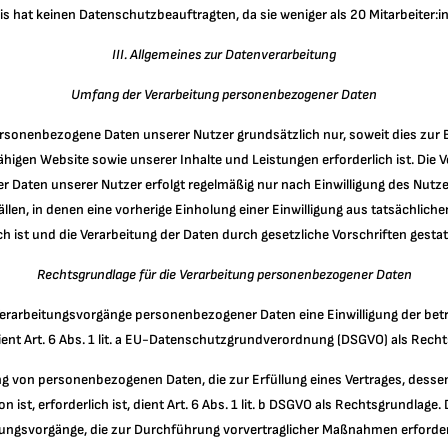
is hat keinen Datenschutzbeauftragten, da sie weniger als 20 Mitarbeiter:i
III. Allgemeines zur Datenverarbeitung
Umfang der Verarbeitung personenbezogener Daten
rsonenbezogene Daten unserer Nutzer grundsätzlich nur, soweit dies zur B
higen Website sowie unserer Inhalte und Leistungen erforderlich ist. Die 
 Daten unserer Nutzer erfolgt regelmäßig nur nach Einwilligung des Nutz
Fällen, in denen eine vorherige Einholung einer Einwilligung aus tatsächlic
h ist und die Verarbeitung der Daten durch gesetzliche Vorschriften gestatt
Rechtsgrundlage für die Verarbeitung personenbezogener Daten
 Verarbeitungsvorgänge personenbezogener Daten eine Einwilligung der bet
ient Art. 6 Abs. 1 lit. a EU-Datenschutzgrundverordnung (DSGVO) als Rech
ng von personenbezogenen Daten, die zur Erfüllung eines Vertrages, dessen
 ist, erforderlich ist, dient Art. 6 Abs. 1 lit. b DSGVO als Rechtsgrundlage. 
tungsvorgänge, die zur Durchführung vorvertraglicher Maßnahmen erforderl