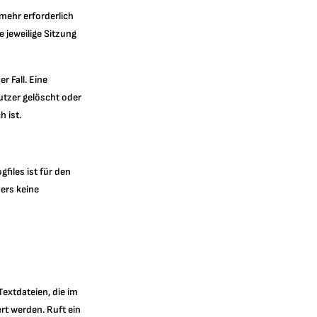
mehr erforderlich
e jeweilige Sitzung
r Fall. Eine
utzer gelöscht oder
 ist.
files ist für den
zers keine
extdateien, die im
t werden. Ruft ein