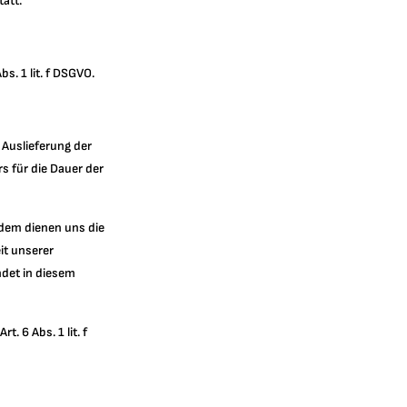
att.
s. 1 lit. f DSGVO.
Auslieferung der
s für die Dauer der
udem dienen uns die
it unserer
det in diesem
. 6 Abs. 1 lit. f