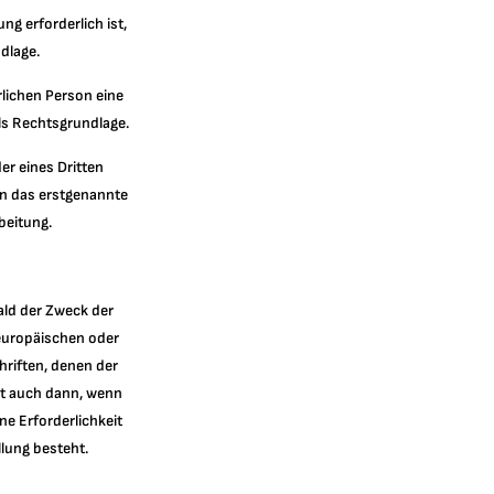
g erforderlich ist,
dlage.
rlichen Person eine
ls Rechtsgrundlage.
er eines Dritten
en das erstgenannte
rbeitung.
ald der Zweck der
 europäischen oder
riften, denen der
gt auch dann, wenn
ne Erforderlichkeit
lung besteht.