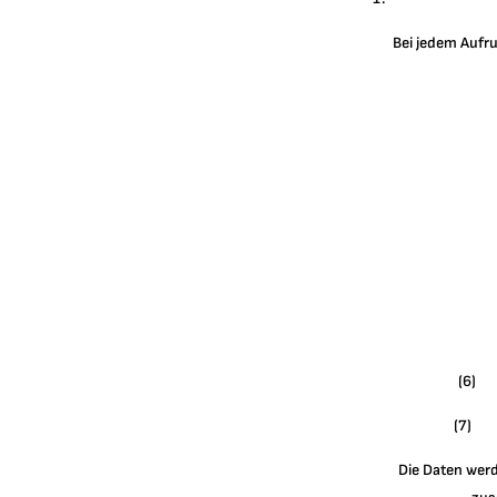
Bei jedem Aufr
(6) W
(7) W
Die Daten werd