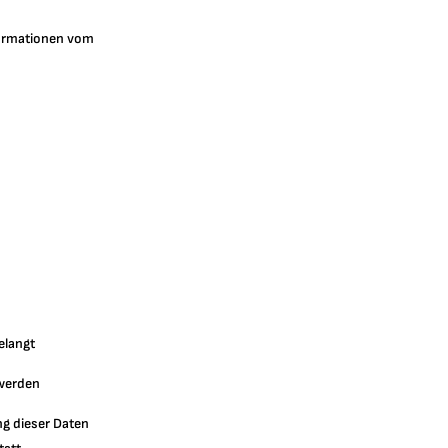
formationen vom
elangt
werden
ng dieser Daten